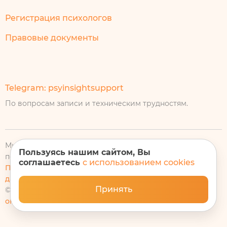
Регистрация психологов
Правовые документы
Telegram: psyinsightsupport
По вопросам записи и техническим трудностям.
Мы используем cookie-файлы, оставаясь на сайте, вы
Пользуясь нашим сайтом, Вы
подтверждаете свое согласие на их использование.
соглашаетесь
с использованием cookies
Политика в отношении обработки персональных
данных
Принять
© 2020 – 2026 Инсайт,
Сервис подбора психолога
онлайн.